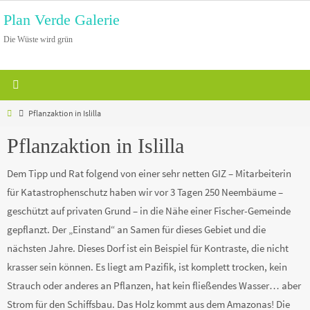
Zum
Plan Verde Galerie
Inhalt
Die Wüste wird grün
springen
Home
Pflanzaktion in Islilla
Pflanzaktion in Islilla
Dem Tipp und Rat folgend von einer sehr netten GIZ – Mitarbeiterin
für Katastrophenschutz haben wir vor 3 Tagen 250 Neembäume –
geschützt auf privaten Grund – in die Nähe einer Fischer-Gemeinde
gepflanzt. Der „Einstand“ an Samen für dieses Gebiet und die
nächsten Jahre. Dieses Dorf ist ein Beispiel für Kontraste, die nicht
krasser sein können. Es liegt am Pazifik, ist komplett trocken, kein
Strauch oder anderes an Pflanzen, hat kein fließendes Wasser… aber
Strom für den Schiffsbau. Das Holz kommt aus dem Amazonas! Die