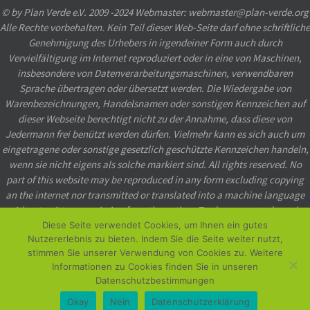
© by Plan Verde e.V. 2009 -2024 Webmaster:
webmaster@plan-verde.org
Alle Rechte vorbehalten. Kein Teil dieser Web-Seite darf ohne schriftliche
Genehmigung des Urhebers in irgendeiner Form auch durch
Vervielfältigung im Internet reproduziert oder in eine von Maschinen,
insbesondere von Datenverarbeitungsmaschinen, verwendbaren
Sprache übertragen oder übersetzt werden. Die Wiedergabe von
Warenbezeichnungen, Handelsnamen oder sonstigen Kennzeichen auf
dieser Webseite berechtigt nicht zu der Annahme, dass diese von
Jedermann frei benützt werden dürfen. Vielmehr kann es sich auch um
eingetragene oder sonstige gesetzlich geschützte Kennzeichen handeln,
wenn sie nicht eigens als solche markiert sind. All rights reserved. No
part of this website may be reproduced in any form excluding copying
an the internet nor transmitted or translated into a machine language
without written permission from the author. Tradenames, trademarks
etc. used in this website even when not specially marked as such, may
Diese Seite verwendet Cookies, um Ihnen ein gutes
Nutzererlebnis zu bieten. Indem Sie die Seite weiter nutzt,
not be considered unprotected by law.
stimmen Sie unserer Verwendung von Cookies zu. Weitere
Informationen zu Cookies finden Sie in unseren
Powered by
Nirvana
&
WordPress.
Datenschutzbestimmungen
Okay
Nein
Datenschutzerklärung